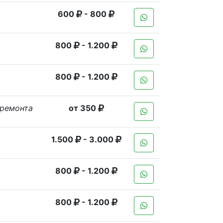
600
- 800
800
- 1.200
800
- 1.200
 ремонта
от 350
1.500
- 3.000
800
- 1.200
800
- 1.200