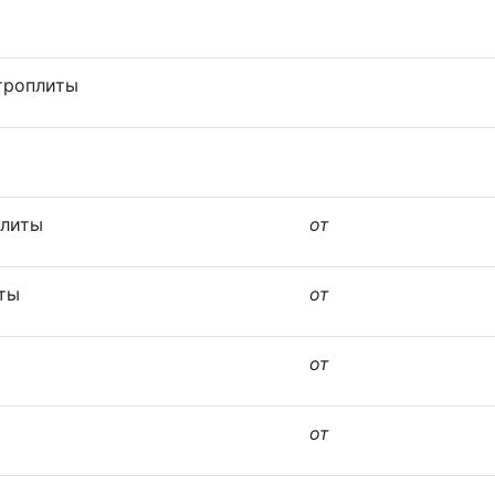
троплиты
плиты
от
ты
от
от
от