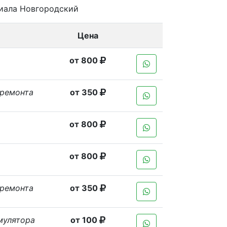
иала Новгородский
Цена
от 800
 ремонта
от 350
от 800
от 800
 ремонта
от 350
мулятора
от 100