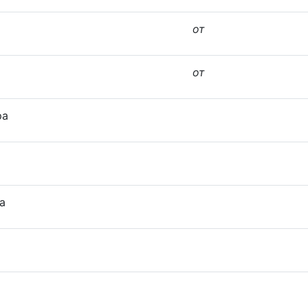
от
от
ра
а