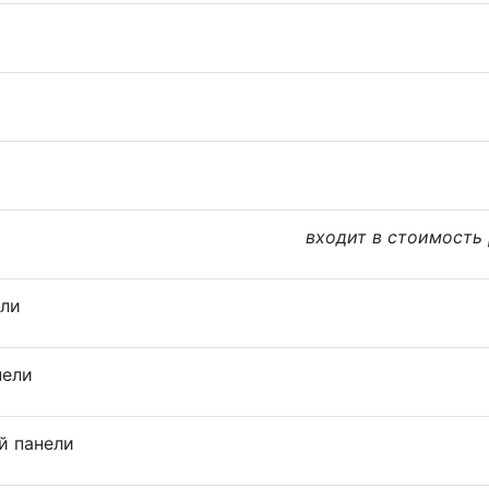
входит в стоимость
ели
нели
й панели