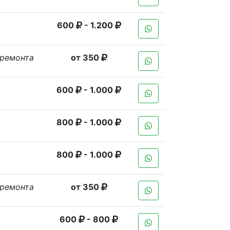
600
- 1.200
 ремонта
от 350
600
- 1.000
800
- 1.000
800
- 1.000
 ремонта
от 350
600
- 800